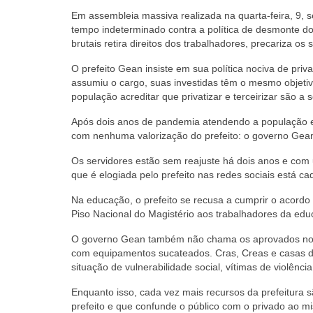
Em assembleia massiva realizada na quarta-feira, 9, s
tempo indeterminado contra a política de desmonte do
brutais retira direitos dos trabalhadores, precariza o
O prefeito Gean insiste em sua política nociva de pr
assumiu o cargo, suas investidas têm o mesmo objetivo
população acreditar que privatizar e terceirizar são a 
Após dois anos de pandemia atendendo a população e 
com nenhuma valorização do prefeito: o governo Gean
Os servidores estão sem reajuste há dois anos e com 
que é elogiada pelo prefeito nas redes sociais está c
Na educação, o prefeito se recusa a cumprir o acord
Piso Nacional do Magistério aos trabalhadores da ed
O governo Gean também não chama os aprovados no co
com equipamentos sucateados. Cras, Creas e casas de
situação de vulnerabilidade social, vítimas de violên
Enquanto isso, cada vez mais recursos da prefeitur
prefeito e que confunde o público com o privado ao mi