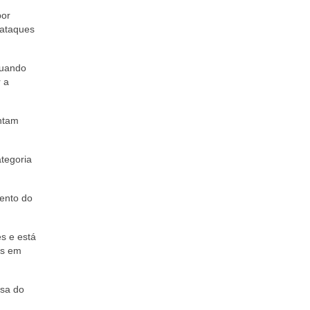
por
 ataques
quando
r a
ontam
tegoria
mento do
s e está
as em
osa do