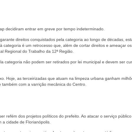
ap decidiram entrar em greve por tempo indeterminado.
arante direitos conquistados pela categoria ao longo de décadas, es
z à categoria é um retrocesso que, além de cortar direitos e ameaçar o
nal Regional do Trabalho da 12ª Região.
la categoria não podem ser retirados por lei municipal e devem ser c
 lixo. Hoje, as terceirizadas que atuam na limpeza urbana ganham milh
 e também com a varrição mecânica do Centro.
 refém dos projetos políticos do prefeito. Ao atacar o serviço público
m a cidade de Florianópolis.