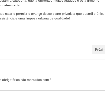
stam a categoria, que já enfrentou muitos ataques e está firme no
 sucateamento.
os calar e permitir o avanço desse plano privatista que destrói o únic
ssistência e uma limpeza urbana de qualidade!
Próxim
 obrigatórios são marcados com
*