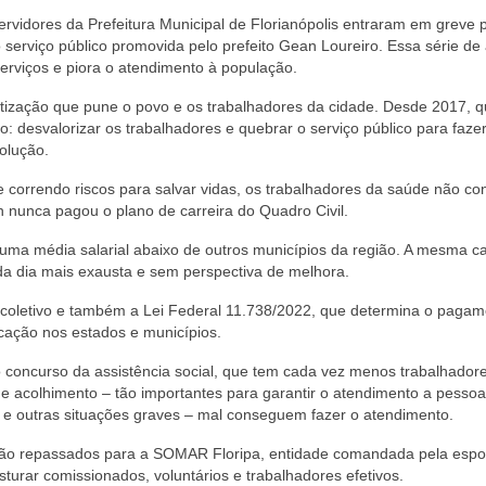
ervidores da Prefeitura Municipal de Florianópolis entraram em greve 
 serviço público promovida pelo prefeito Gean Loureiro. Essa série de
s serviços e piora o atendimento à população.
ivatização que pune o povo e os trabalhadores da cidade. Desde 2017, 
: desvalorizar os trabalhadores e quebrar o serviço público para faze
solução.
correndo riscos para salvar vidas, os trabalhadores da saúde não c
 nunca pagou o plano de carreira do Quadro Civil.
uma média salarial abaixo de outros municípios da região. A mesma ca
ada dia mais exausta e sem perspectiva de melhora.
o coletivo e também a Lei Federal 11.738/2022, que determina o paga
ucação nos estados e municípios.
ncurso da assistência social, que tem cada vez menos trabalhadore
 acolhimento – tão importantes para garantir o atendimento a pesso
cia e outras situações graves – mal conseguem fazer o atendimento.
a são repassados para a SOMAR Floripa, entidade comandada pela esp
sturar comissionados, voluntários e trabalhadores efetivos.