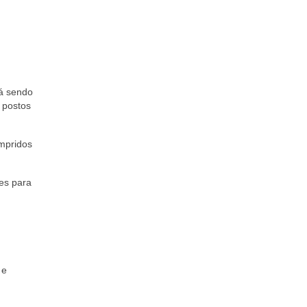
tá sendo
s postos
umpridos
ões para
 e