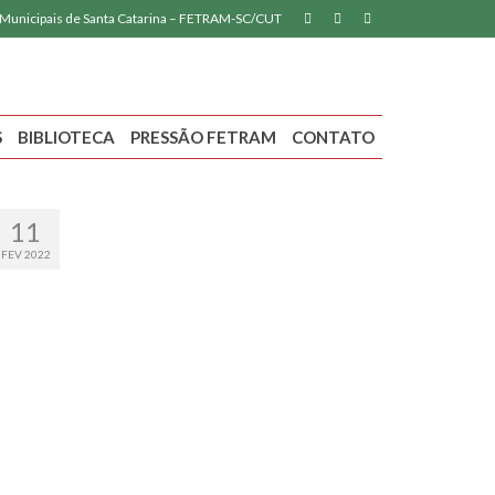
 Municipais de Santa Catarina – FETRAM-SC/CUT
S
BIBLIOTECA
PRESSÃO FETRAM
CONTATO
11
FEV 2022