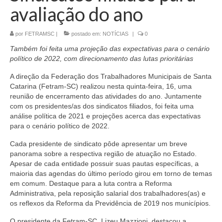
avaliação do ano
CONTATO
por
FETRAMSC
|
postado em:
NOTÍCIAS
|
0
Também foi feita uma projeção das expectativas para o cenário
político de 2022, com direcionamento das lutas prioritárias
A direção da Federação dos Trabalhadores Municipais de Santa
Catarina (Fetram-SC) realizou nesta quinta-feira, 16, uma
reunião de encerramento das atividades do ano. Juntamente
com os presidentes/as dos sindicatos filiados, foi feita uma
análise política de 2021 e projeções acerca das expectativas
para o cenário político de 2022.
Cada presidente de sindicato pôde apresentar um breve
panorama sobre a respectiva região de atuação no Estado.
Apesar de cada entidade possuir suas pautas específicas, a
maioria das agendas do último período girou em torno de temas
em comum. Destaque para a luta contra a Reforma
Administrativa, pela reposição salarial dos trabalhadores(as) e
os reflexos da Reforma da Previdência de 2019 nos municípios.
O presidente da Fetram-SC, Lizeu Mazzioni, destacou a