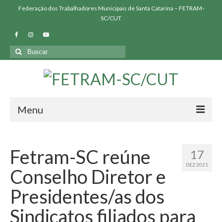
Federação dos Trabalhadores Municipais de Santa Catarina – FETRAM-
SC/CUT
Buscar
por:
Menu
QUEM SOMOS
Fetram-SC reúne
17
SINDICATOS FILIADOS
DEZ 2021
Conselho Diretor e
NOSSAS LUTAS
Presidentes/as dos
BIBLIOTECA
Sindicatos filiados para
PRESSÃO FETRAM