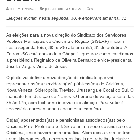
por
FETRAMSC
|
postado em:
NOTÍCIAS
|
0
CONTATO
Eleições iniciam nesta segunda, 30, e encerram amanhã, 31
As eleições para a nova direção do Sindicato dos Servidores
Públicos Municipais de Criciúma e Região (SISERP) iniciam
nesta segunda-feira, 30, e vão até amanhã, 31 de outubro. A
Fetram-SC está apoiando a Chapa 1, que traz como candidatos
à presidência Reginaldo de Oliveira Bernardo e vice-presidenta,
Jucélia Vargas Vieira de Jesus.
O pleito vai definir a nova direção do sindicato que vai
representar os(as) servidores(as) públicos(as) de Criciúma,
Nova Veneza, Siderópolis, Treviso, Urussanga e Cocal do Sul. O
mandato tem duração de 4 anos. O horário de votação será das
8h às 17h, sem fechar no intervalo do almoço. Para votar é
necessário apresentar seu documento com foto.
Os(as) aposentados(as) e pensionistas associados(as) pelo
CriciúmaPrev, Prefeitura e INSS votam na sede do sindicato de
Criciúma, onde haverá uma urna fixa. Além dessa urna, outras
urnas itinerantes vão percorrer os locais de trabalho, inclusive