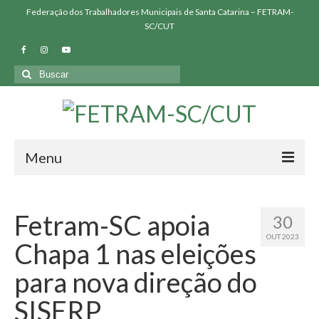
Federação dos Trabalhadores Municipais de Santa Catarina – FETRAM-
SC/CUT
Buscar
por:
Menu
QUEM SOMOS
Fetram-SC apoia
30
SINDICATOS FILIADOS
OUT 2023
Chapa 1 nas eleições
NOSSAS LUTAS
para nova direção do
BIBLIOTECA
SISERP
PRESSÃO FETRAM