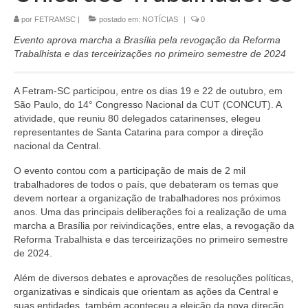
por
FETRAMSC
|
postado em:
NOTÍCIAS
|
0
CONTATO
Evento aprova marcha a Brasília pela revogação da Reforma
Trabalhista e das terceirizações no primeiro semestre de 2024
A Fetram-SC participou, entre os dias 19 e 22 de outubro, em
São Paulo, do 14° Congresso Nacional da CUT (CONCUT). A
atividade, que reuniu 80 delegados catarinenses, elegeu
representantes de Santa Catarina para compor a direção
nacional da Central.
O evento contou com a participação de mais de 2 mil
trabalhadores de todos o país, que debateram os temas que
devem nortear a organização de trabalhadores nos próximos
anos. Uma das principais deliberações foi a realização de uma
marcha a Brasília por reivindicações, entre elas, a revogação da
Reforma Trabalhista e das terceirizações no primeiro semestre
de 2024.
Além de diversos debates e aprovações de resoluções políticas,
organizativas e sindicais que orientam as ações da Central e
suas entidades, também aconteceu a eleição da nova direção