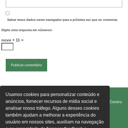
Salvar meus dados neste navegador para a próxima vez que eu comentar.
Digite uma resposta em números:
nove + 11 =
FETRAM-SC/CUT
Usamos cookies para personalizar conteúdo e
anúncios, fornecer recursos de mídia social e
Rua Rui Barbosa, 274-E, Edifício 1° de Maio, 1° Andar, Centro
Chapecó SC 89801-040
analisar nosso tráfego. Alguns desses cookies
também ajudam a melhorar a experiência do
usuário em nossos sites, auxiliam na navegação
fetram-sc@fetram-sc.org.br