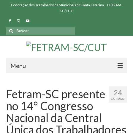
Federação dos Trabalhadores Municipais de Santa Catarina – FETRAM-
SC/CUT
Buscar
por:
Menu
QUEM SOMOS
Fetram-SC presente
24
SINDICATOS FILIADOS
OUT 2023
no 14° Congresso
NOSSAS LUTAS
Nacional da Central
BIBLIOTECA
Única dos Trabalhadores
PRESSÃO FETRAM