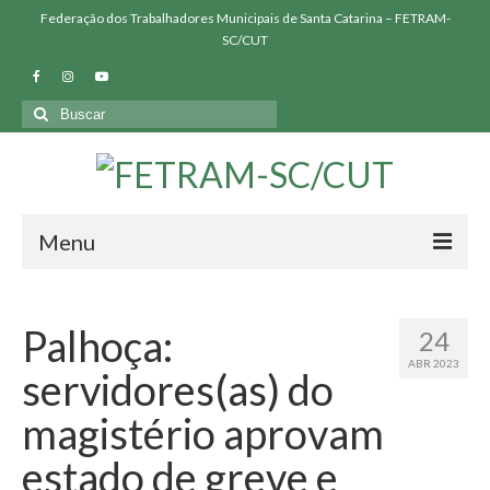
Federação dos Trabalhadores Municipais de Santa Catarina – FETRAM-
SC/CUT
Buscar
por:
Menu
QUEM SOMOS
Palhoça:
24
SINDICATOS FILIADOS
ABR 2023
servidores(as) do
NOSSAS LUTAS
magistério aprovam
BIBLIOTECA
estado de greve e
PRESSÃO FETRAM