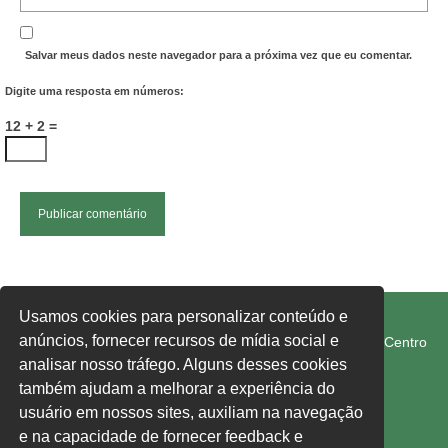
Salvar meus dados neste navegador para a próxima vez que eu comentar.
Digite uma resposta em números:
12 + 2 =
FETRAM-SC/CUT
Usamos cookies para personalizar conteúdo e
anúncios, fornecer recursos de mídia social e
Rua Rui Barbosa, 274-E, Edifício 1° de Maio, 1° Andar, Centro
Chapecó SC 89801-040
analisar nosso tráfego. Alguns desses cookies
também ajudam a melhorar a experiência do
usuário em nossos sites, auxiliam na navegação
fetram-sc@fetram-sc.org.br
e na capacidade de fornecer feedback e