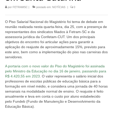
por
FETRAMSC
|
postado em:
NOTÍCIAS
|
0
CONTATO
O Piso Salarial Nacional do Magistério foi tema de debate em
reunião realizada nesta quarta-feira, dia 25, com a presença de
representantes dos sindicatos filiados à Fetram-SC e da
assessoria jurídica da Confetam-CUT. Um dos principais
objetivos do encontro foi articular ações para garantir a
aplicação do reajuste de aproximadamente 15%, previsto para
este ano, bem como a implementação do piso nas carreiras dos
servidores.
A portaria com o novo valor do Piso do Magistério foi assinada
pelo Ministro da Educação no dia 16 de janeiro, passando para
R$ 4.420,55 em 2023
.
O valor representa o salário inicial dos
professores de escolas públicas de educação básica para a
formação em nível médio, e considera uma jornada de 40 horas
semanais na modalidade normal de ensino. O reajuste é feito
anualmente e leva em conta o custo por aluno estabelecido
pelo Fundeb (Fundo de Manutenção e Desenvolvimento da
Educação Básica).