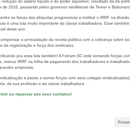
edução do salário líquido e do poder aquisitivo, resultado da da polít
pe de 2016, passando pelos governos neoliberais de Temer e Bolsonaro
 entre as faixas das alíquotas progressivas e instituir o IRRF na divisão
esas é uma luta muito importante da classe trabalhadora. Esse també
cial deste ano.
 compensar a arrecadação da receita pública com a cobrança sobre luc
e da organização e força dos sindicatos.
ntribuindo pra essa luta também! A Fetram-SC está somando forças co
ria, menos IRRF na folha de pagamento dos trabalhadores e trabalhado
s grandes empresas.
indicalização e passe a somar forças com seus colegas sindicalizados(
ria, da sua profissão e da classe trabalhadora.
imir ou repassar aos seus contatos!
Próxim