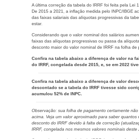
A última correção da tabela do IRRF foi feita pela Le
De 2015 a 2021, a inflação medida pelo INPC/IBGE acu
das faixas salariais das alíquotas progressivas da t
estar.
Considerando que o valor nominal dos salários aument
faixas das alíquotas progressivas ou passa da alíquo
desconto maior do valor nominal de IRRF na folha de
Confira na tabela abaixo a diferença de valor na fa
do IRRF, congelada desde 2015, e, se em 2022 tive
Confira na tabela abaixo a diferença de valor desc
descontado se a tabela do IRRF tivesse sido corrig
acumulou 52% de INPC.
Observação: sua folha de pagamento certamente não
acima. Veja um valor aproximado para saber quantos r
desconto do IRRF devido à falta de correção (atualizaç
IRRF, congelada nos mesmos valores nominais deste