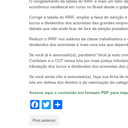
O congelamento da tabela do IRRF é mais um fator de r
econômica neoliberal em curso no Brasil desde o gol
Corrigir a tabela do IRRF, ampliar a faixa de isenção e
lucros e dividendos dos acionistas das grandes empr
debate que não pode ficar de fora da eleição presiden
Reduzir o IRRF nos salários da classe trabalhadora e
dividendos dos acionistas é mais uma luta que depend
Se você já é associado(a), parabéns! Você já está co
Confetam e a CUT nessa luta por mais justiça tributá
tributação dos lucros e dividendos dos acionistas da
Se você ainda não é associado(a), faça sua ficha de s
luta em defesa dos direitos e da valorização da catego
Acesse aqui o conteúdo em formato PDF para impr
Facebook
Twitter
Share
Post anterior