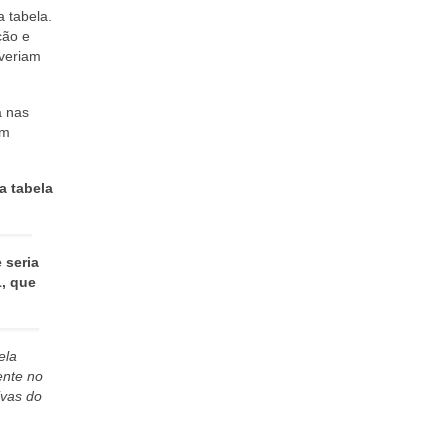
a tabela.
ção e
everiam
a nas
um
a tabela
 seria
1, que
ela
ente no
ivas do