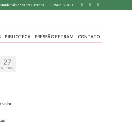
 Municipais de Santa Catarina – FETRAM-SC/CUT
S
BIBLIOTECA
PRESSÃO FETRAM
CONTATO
27
SET 2022
 valor
tas