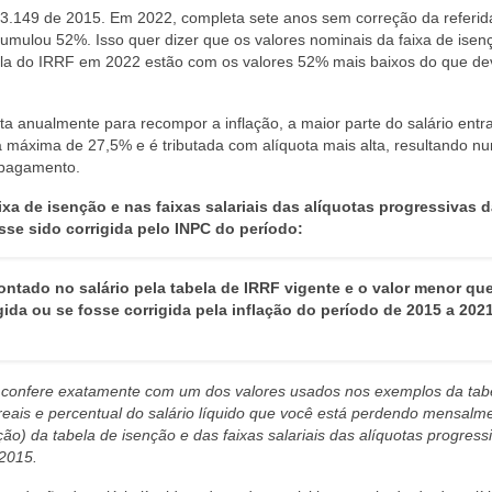
i 13.149 de 2015. Em 2022, completa sete anos sem correção da referid
mulou 52%. Isso quer dizer que os valores nominais da faixa de isen
abela do IRRF em 2022 estão com os valores 52% mais baixos do que d
a anualmente para recompor a inflação, a maior parte do salário entr
ta máxima de 27,5% e é tributada com alíquota mais alta, resultando n
 pagamento.
ixa de isenção e nas faixas salariais das alíquotas progressivas d
sse sido corrigida pelo INPC do período:
ontado no salário pela tabela de IRRF vigente e o valor menor que
ida ou se fosse corrigida pela inflação do período de 2015 a 202
 confere exatamente com um dos valores usados nos exemplos da tab
eais e percentual do salário líquido que você está perdendo mensalm
ão) da tabela de isenção e das faixas salariais das alíquotas progress
 2015.