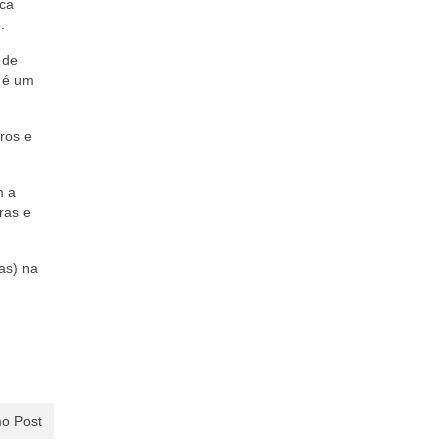
ica
.
 de
m é um
ros e
m a
ras e
as) na
o Post