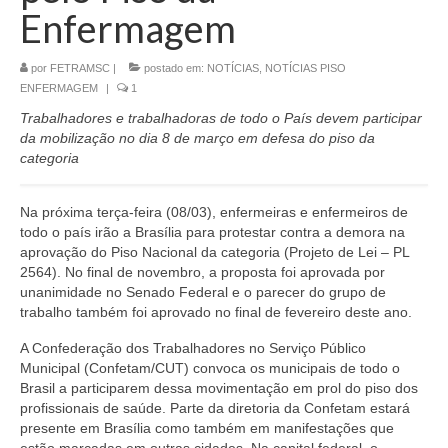
Enfermagem
CONTATO
por
FETRAMSC
|
postado em:
NOTÍCIAS
,
NOTÍCIAS PISO
ENFERMAGEM
|
1
Trabalhadores e trabalhadoras de todo o País devem participar
da mobilização no dia 8 de março em defesa do piso da
categoria
Na próxima terça-feira (08/03), enfermeiras e enfermeiros de
todo o país irão a Brasília para protestar contra a demora na
aprovação do Piso Nacional da categoria (Projeto de Lei – PL
2564). No final de novembro, a proposta foi aprovada por
unanimidade no Senado Federal e o parecer do grupo de
trabalho também foi aprovado no final de fevereiro deste ano.
A Confederação dos Trabalhadores no Serviço Público
Municipal (Confetam/CUT) convoca os municipais de todo o
Brasil a participarem dessa movimentação em prol do piso dos
profissionais de saúde. Parte da diretoria da Confetam estará
presente em Brasília como também em manifestações que
estão marcadas em outras cidades. Na capital federal, o