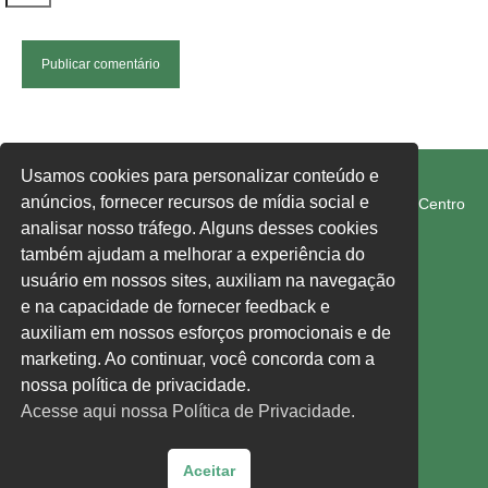
FETRAM-SC/CUT
Usamos cookies para personalizar conteúdo e
anúncios, fornecer recursos de mídia social e
Rua Rui Barbosa, 274-E, Edifício 1° de Maio, 1° Andar, Centro
Chapecó SC 89801-040
analisar nosso tráfego. Alguns desses cookies
também ajudam a melhorar a experiência do
usuário em nossos sites, auxiliam na navegação
fetram-sc@fetram-sc.org.br
e na capacidade de fornecer feedback e
Acesse nossa política de privacidade,
clique aqui.
auxiliam em nossos esforços promocionais e de
marketing. Ao continuar, você concorda com a
Siga-nos:
nossa política de privacidade.
Acesse aqui nossa Política de Privacidade.
Facebook
Instagram
YouTube
Aceitar