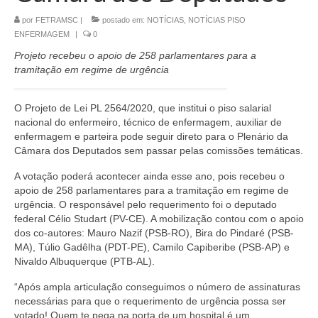
por
FETRAMSC
|
postado em:
NOTÍCIAS
,
NOTÍCIAS PISO
CONTATO
ENFERMAGEM
|
0
Projeto recebeu o apoio de 258 parlamentares para a
tramitação em regime de urgência
O Projeto de Lei PL 2564/2020, que institui o piso salarial
nacional do enfermeiro, técnico de enfermagem, auxiliar de
enfermagem e parteira pode seguir direto para o Plenário da
Câmara dos Deputados sem passar pelas comissões temáticas.
A votação poderá acontecer ainda esse ano, pois recebeu o
apoio de 258 parlamentares para a tramitação em regime de
urgência. O responsável pelo requerimento foi o deputado
federal Célio Studart (PV-CE). A mobilização contou com o apoio
dos co-autores: Mauro Nazif (PSB-RO), Bira do Pindaré (PSB-
MA), Túlio Gadêlha (PDT-PE), Camilo Capiberibe (PSB-AP) e
Nivaldo Albuquerque (PTB-AL).
“Após ampla articulação conseguimos o número de assinaturas
necessárias para que o requerimento de urgência possa ser
votado! Quem te pega na porta de um hospital é um