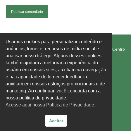
FETRAM-SC/CUT
Usamos cookies para personalizar conteúdo e
anúncios, fornecer recursos de mídia social e
Rua Rui Barbosa, 274-E, Edifício 1° de Maio, 1° Andar, Centro
Chapecó SC 89801-040
analisar nosso tráfego. Alguns desses cookies
também ajudam a melhorar a experiência do
usuário em nossos sites, auxiliam na navegação
fetram-sc@fetram-sc.org.br
e na capacidade de fornecer feedback e
Acesse nossa política de privacidade,
clique aqui.
auxiliam em nossos esforços promocionais e de
marketing. Ao continuar, você concorda com a
Siga-nos:
nossa política de privacidade.
Acesse aqui nossa Política de Privacidade.
Facebook
Instagram
YouTube
Aceitar