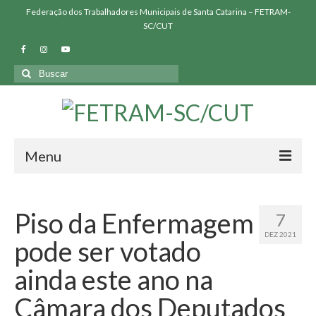
Federação dos Trabalhadores Municipais de Santa Catarina – FETRAM-
SC/CUT
Buscar
por:
Menu
QUEM SOMOS
Piso da Enfermagem
7
SINDICATOS FILIADOS
DEZ 2021
pode ser votado
NOSSAS LUTAS
ainda este ano na
BIBLIOTECA
Câmara dos Deputados
PRESSÃO FETRAM