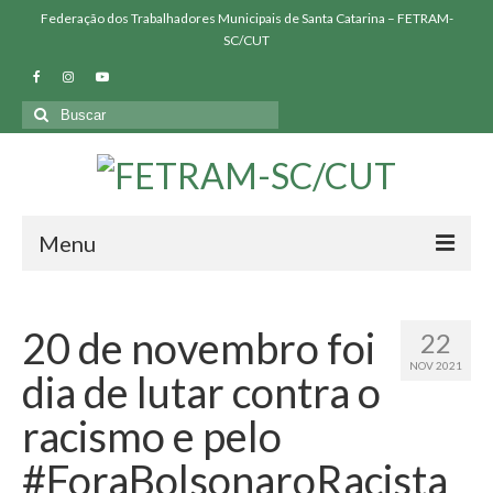
Federação dos Trabalhadores Municipais de Santa Catarina – FETRAM-
SC/CUT
Buscar
por:
Menu
QUEM SOMOS
20 de novembro foi
22
SINDICATOS FILIADOS
NOV 2021
dia de lutar contra o
NOSSAS LUTAS
racismo e pelo
BIBLIOTECA
#ForaBolsonaroRacista
PRESSÃO FETRAM