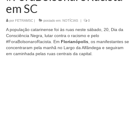
em SC
CONTATO
por
FETRAMSC
|
postado em:
NOTÍCIAS
|
0
A população catarinense foi às ruas neste sábado, 20, Dia da
Consciência Negra, lutar contra o racismo e pelo
#ForaBolsonaroRacista. Em
Florianópolis
, os manifestantes se
concentraram pela manhã no Largo da Alfândega e seguiram
em caminhada pelas ruas centrais da capital.