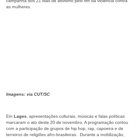
campanha dos 21 dias de ativismo pelo fim da violência contra
as mulheres.
Imagens: via CUT/SC
Em
Lages
, apresentações culturais, músicas e falas políticas
marcaram o ato deste 20 de novembro. A programação contou
com a participação de grupos de hip hop, rap, capoeira e de
terreiros de religiões afro-brasileiras. Durante a mobilização,