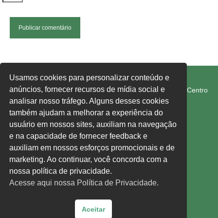
FETRAM-SC/CUT
Usamos cookies para personalizar conteúdo e
anúncios, fornecer recursos de mídia social e
Rua Rui Barbosa, 274-E, Edifício 1° de Maio, 1° Andar, Centro
Chapecó SC 89801-040
analisar nosso tráfego. Alguns desses cookies
também ajudam a melhorar a experiência do
usuário em nossos sites, auxiliam na navegação
fetram-sc@fetram-sc.org.br
e na capacidade de fornecer feedback e
Acesse nossa política de privacidade,
clique aqui.
auxiliam em nossos esforços promocionais e de
marketing. Ao continuar, você concorda com a
Siga-nos:
nossa política de privacidade.
Acesse aqui nossa Política de Privacidade.
Facebook
Instagram
YouTube
Aceitar