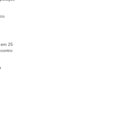
tro
o em 25
ncontro
e