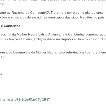
d-19.
bate ao Racismo da Confetam/CUT promete ser o ponto alto do encon
ações e sindicatos de servidoras municipais das cinco Regiões do país.
a e Caribenha
ernacional da Mulher Negra Latino Americana e Caribenha, comemorad
ão das Nações Unidas (ONU) realizou na República Dominicana o 1º E
Teresa de Benguela e da Mulher Negra, uma referência à líder preta qu
XVIII.
is
://forms.gle/BjN1s2cEDeGTgCE47