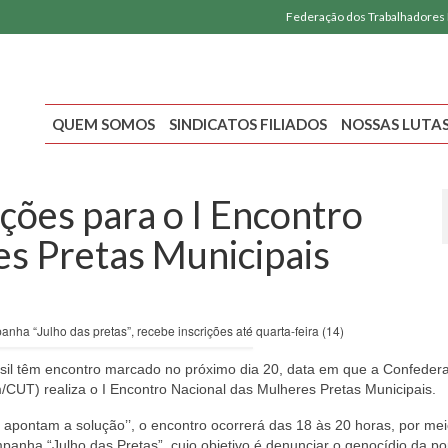
Federação dos Trabalhadores
QUEM SOMOS
SINDICATOS FILIADOS
NOSSAS LUTA
ções para o I Encontro
es Pretas Municipais
nha “Julho das pretas”, recebe inscrições até quarta-feira (14)
rasil têm encontro marcado no próximo dia 20, data em que a Confeder
/CUT) realiza o I Encontro Nacional das Mulheres Pretas Municipais.
 apontam a solução’’, o encontro ocorrerá das 18 às 20 horas, por me
panha “Julho das Pretas”, cujo objetivo é denunciar o genocídio da p