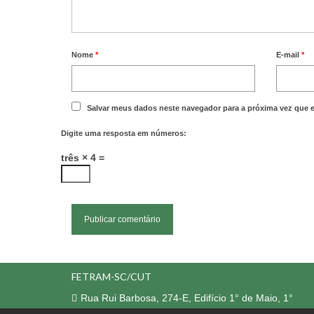
Nome
*
E-mail
*
Salvar meus dados neste navegador para a próxima vez que 
Digite uma resposta em números:
três × 4 =
FETRAM-SC/CUT
Rua Rui Barbosa, 274-E, Edifício 1° de Maio, 1°
Andar, Centro