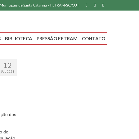
 Municipais de Santa Catarina – FETRAM-SC/CUT
S
BIBLIOTECA
PRESSÃO FETRAM
CONTATO
12
JUL 2021
ação dos
io do
opulação