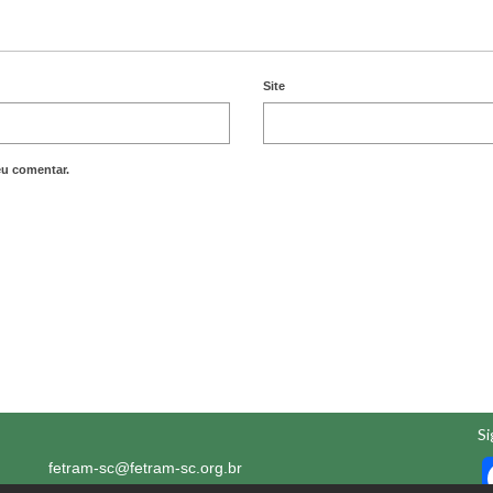
Site
eu comentar.
Si
fetram-sc@fetram-sc.org.br