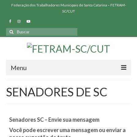
Federação dos Trabalhadores Municipais de Santa Catarina – FETRAM-
SC/CUT
Menu
QUEM SOMOS
SENADORES DE SC
SINDICATOS FILIADOS
NOSSAS LUTAS
Senadores SC – Envie sua mensagem
BIBLIOTECA
Você pode escrever uma mensagem ou enviar a
PRESSÃO FETRAM