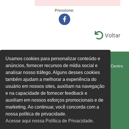
Pressione:
Voltar
FETRAM-SC/CUT
Usamos cookies para personalizar conteúdo e
anúncios, fornecer recursos de mídia social e
Rua Rui Barbosa, 274-E, Edifício 1° de Maio, 1° Andar, Centro
Chapecó SC 89801-040
analisar nosso tráfego. Alguns desses cookies
também ajudam a melhorar a experiência do
usuário em nossos sites, auxiliam na navegação
fetram-sc@fetram-sc.org.br
e na capacidade de fornecer feedback e
Acesse nossa política de privacidade,
clique aqui.
auxiliam em nossos esforços promocionais e de
marketing. Ao continuar, você concorda com a
Siga-nos:
nossa política de privacidade.
Acesse aqui nossa Política de Privacidade.
Facebook
Instagram
YouTube