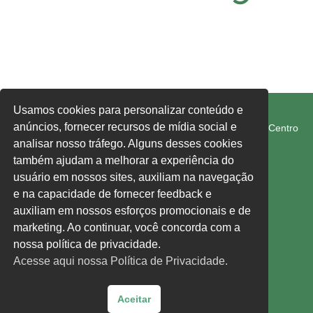
CONTATO
FETRAM-SC/CUT
Usamos cookies para personalizar conteúdo e
anúncios, fornecer recursos de mídia social e
Rua Rui Barbosa, 274-E, Edifício 1° de Maio, 1° Andar, Centro
Chapecó SC 89801-040
analisar nosso tráfego. Alguns desses cookies
também ajudam a melhorar a experiência do
usuário em nossos sites, auxiliam na navegação
fetram-sc@fetram-sc.org.br
e na capacidade de fornecer feedback e
Acesse nossa política de privacidade,
clique aqui.
auxiliam em nossos esforços promocionais e de
marketing. Ao continuar, você concorda com a
Siga-nos:
nossa política de privacidade.
Acesse aqui nossa Política de Privacidade.
Facebook
Instagram
YouTube
Aceitar