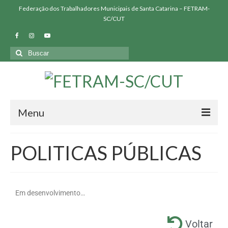
Federação dos Trabalhadores Municipais de Santa Catarina – FETRAM-
SC/CUT
Menu
QUEM SOMOS
POLITICAS PÚBLICAS
SINDICATOS FILIADOS
NOSSAS LUTAS
Em desenvolvimento…
BIBLIOTECA
Voltar
PRESSÃO FETRAM