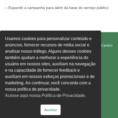
– Expandir a campanha para além da base do serviço público
FETRAM-SC/CUT
Usamos cookies para personalizar conteúdo e
anúncios, fornecer recursos de mídia social e
Rua Rui Barbosa, 274-E, Edifício 1° de Maio, 1° Andar, Centro
Chapecó SC 89801-040
analisar nosso tráfego. Alguns desses cookies
também ajudam a melhorar a experiência do
usuário em nossos sites, auxiliam na navegação
fetram-sc@fetram-sc.org.br
e na capacidade de fornecer feedback e
Acesse nossa política de privacidade,
clique aqui.
auxiliam em nossos esforços promocionais e de
marketing. Ao continuar, você concorda com a
Siga-nos:
nossa política de privacidade.
Acesse aqui nossa Política de Privacidade.
Facebook
Instagram
YouTube
Aceitar